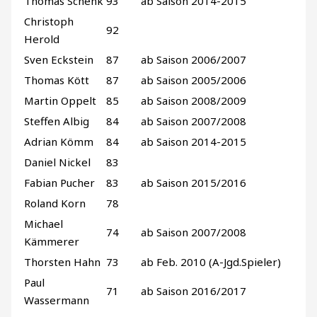
Thomas Schenk
93
ab Saison 2014-2015
Christoph
92
Herold
Sven Eckstein
87
ab Saison 2006/2007
Thomas Kött
87
ab Saison 2005/2006
Martin Oppelt
85
ab Saison 2008/2009
Steffen Albig
84
ab Saison 2007/2008
Adrian Kömm
84
ab Saison 2014-2015
Daniel Nickel
83
Fabian Pucher
83
ab Saison 2015/2016
Roland Korn
78
Michael
74
ab Saison 2007/2008
Kämmerer
Thorsten Hahn
73
ab Feb. 2010 (A-Jgd.Spieler)
Paul
71
ab Saison 2016/2017
Wassermann