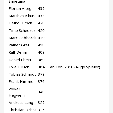
Smietana
Florian Albig
437
Matthias Klaus
433
Heiko Hirsch
428
Timo Scheerer
420
Marc Gebhardt
419
Rainer Graf
418
Ralf Dehm
409
Daniel Ebert
389
Uwe Hirsch
384
ab Feb. 2010 (A-Jgd.Spieler)
Tobias Schmidt
379
Frank Himmel
376
Volker
348
Hegwein
Andreas Lang
327
Christian Urbat
325