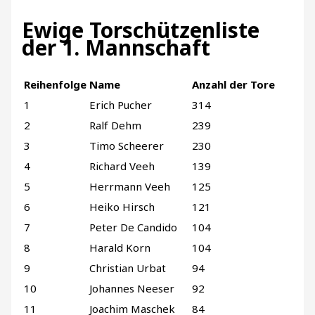
Ewige Torschützenliste
der 1. Mannschaft
Reihenfolge
Name
Anzahl der Tore
1
Erich Pucher
314
2
Ralf Dehm
239
3
Timo Scheerer
230
4
Richard Veeh
139
5
Herrmann Veeh
125
6
Heiko Hirsch
121
7
Peter De Candido
104
8
Harald Korn
104
9
Christian Urbat
94
10
Johannes Neeser
92
11
Joachim Maschek
84