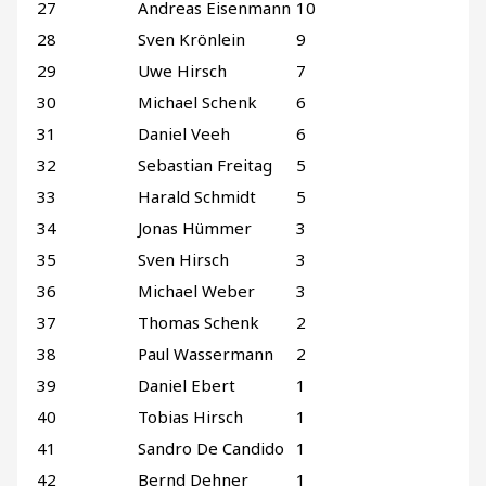
27
Andreas Eisenmann
10
28
Sven Krönlein
9
29
Uwe Hirsch
7
30
Michael Schenk
6
31
Daniel Veeh
6
32
Sebastian Freitag
5
33
Harald Schmidt
5
34
Jonas Hümmer
3
35
Sven Hirsch
3
36
Michael Weber
3
37
Thomas Schenk
2
38
Paul Wassermann
2
39
Daniel Ebert
1
40
Tobias Hirsch
1
41
Sandro De Candido
1
42
Bernd Dehner
1