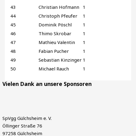
43
Christian Hofmann
1
44
Christoph Pfeufer
1
45
Dominik Pöschl
1
46
Thimo Skrobar
1
47
Mathieu Valentin
1
48
Fabian Pucher
1
49
Sebastian Kinzinger
1
50
Michael Rauch
1
Vielen Dank an unsere Sponsoren
SpVgg Gülchsheim e. V.
Öllinger Straße 76
97258 Gülchsheim