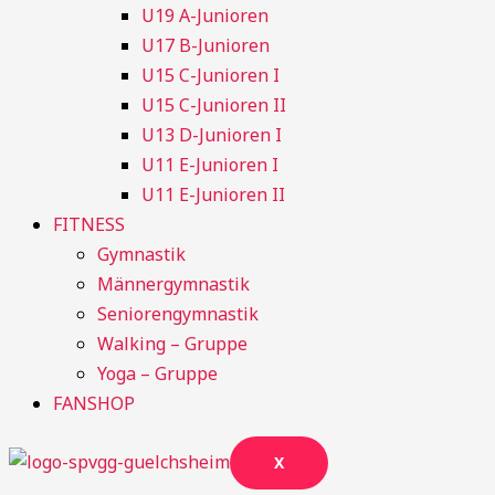
U19 A-Junioren
U17 B-Junioren
U15 C-Junioren I
U15 C-Junioren II
U13 D-Junioren I
U11 E-Junioren I
U11 E-Junioren II
FITNESS
Gymnastik
Männergymnastik
Seniorengymnastik
Walking – Gruppe
Yoga – Gruppe
FANSHOP
X