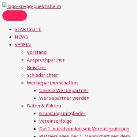
Zum
Menü
Inhalt
springen
STARTSEITE
NEWS
VEREIN
Vorstand
Ansprechpartner
Beisitzer
Schiedsrichter
Werbepartnerschaften
Unsere Werbepartner
Werbepartner werden
Daten & Fakten
Gründungsmitglieder
Vereinserfolge
Die 1. Vorsitzenden seit Vereinsgründung
Platzierungen der 1. Mannschaft seit dem