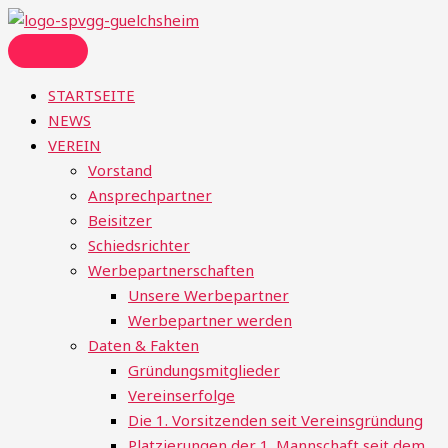
Zum
Menü
Inhalt
springen
STARTSEITE
NEWS
VEREIN
Vorstand
Ansprechpartner
Beisitzer
Schiedsrichter
Werbepartnerschaften
Unsere Werbepartner
Werbepartner werden
Daten & Fakten
Gründungsmitglieder
Vereinserfolge
Die 1. Vorsitzenden seit Vereinsgründung
Platzierungen der 1. Mannschaft seit dem