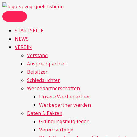
Zum
Suchen
Menü
Inhalt
nach:
springen
STARTSEITE
NEWS
VEREIN
Vorstand
Ansprechpartner
Beisitzer
Schiedsrichter
Werbepartnerschaften
Unsere Werbepartner
Werbepartner werden
Daten & Fakten
Gründungsmitglieder
Vereinserfolge