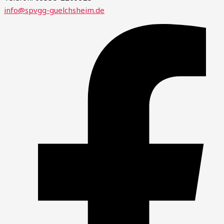
info@spvgg-guelchsheim.de