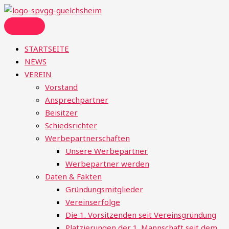
Zum
Menü
Suchen
Inhalt
nach:
springen
STARTSEITE
NEWS
VEREIN
Vorstand
Ansprechpartner
Beisitzer
Schiedsrichter
Werbepartnerschaften
Unsere Werbepartner
Werbepartner werden
Daten & Fakten
Gründungsmitglieder
Vereinserfolge
Die 1. Vorsitzenden seit Vereinsgründung
Platzierungen der 1. Mannschaft seit dem