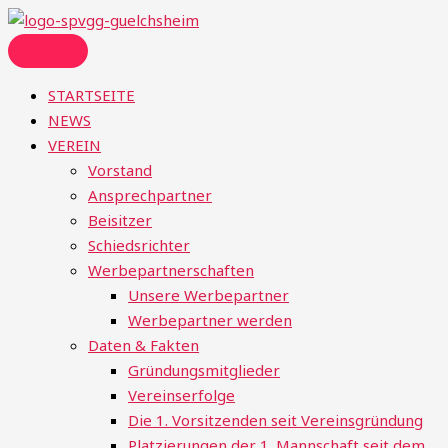
Zum
Menü
Suchen
Inhalt
nach:
springen
STARTSEITE
NEWS
VEREIN
Vorstand
Ansprechpartner
Beisitzer
Schiedsrichter
Werbepartnerschaften
Unsere Werbepartner
Werbepartner werden
Daten & Fakten
Gründungsmitglieder
Vereinserfolge
Die 1. Vorsitzenden seit Vereinsgründung
Platzierungen der 1. Mannschaft seit dem