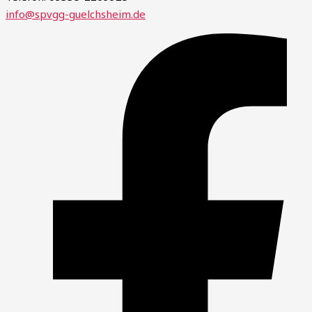
info@spvgg-guelchsheim.de