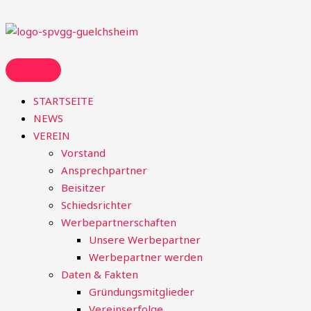
Zum
Suchen
Inhalt
nach:
springen
STARTSEITE
NEWS
VEREIN
Vorstand
Ansprechpartner
Beisitzer
Schiedsrichter
Werbepartnerschaften
Unsere Werbepartner
Werbepartner werden
Daten & Fakten
Gründungsmitglieder
Vereinserfolge